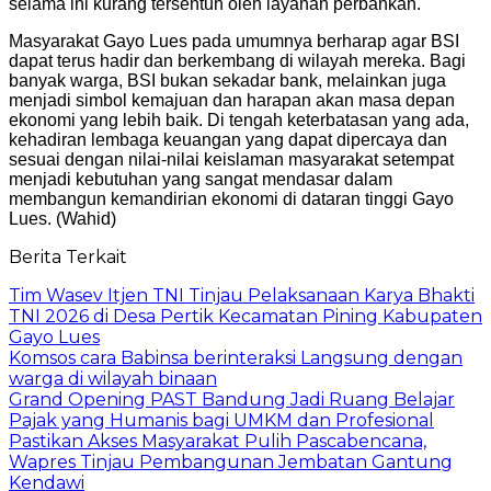
selama ini kurang tersentuh oleh layanan perbankan.
Masyarakat Gayo Lues pada umumnya berharap agar BSI
dapat terus hadir dan berkembang di wilayah mereka. Bagi
banyak warga, BSI bukan sekadar bank, melainkan juga
menjadi simbol kemajuan dan harapan akan masa depan
ekonomi yang lebih baik. Di tengah keterbatasan yang ada,
kehadiran lembaga keuangan yang dapat dipercaya dan
sesuai dengan nilai-nilai keislaman masyarakat setempat
menjadi kebutuhan yang sangat mendasar dalam
membangun kemandirian ekonomi di dataran tinggi Gayo
Lues. (Wahid)
Berita Terkait
Tim Wasev Itjen TNI Tinjau Pelaksanaan Karya Bhakti
TNI 2026 di Desa Pertik Kecamatan Pining Kabupaten
Gayo Lues
Komsos cara Babinsa berinteraksi Langsung dengan
warga di wilayah binaan
Grand Opening PAST Bandung Jadi Ruang Belajar
Pajak yang Humanis bagi UMKM dan Profesional
Pastikan Akses Masyarakat Pulih Pascabencana,
Wapres Tinjau Pembangunan Jembatan Gantung
Kendawi