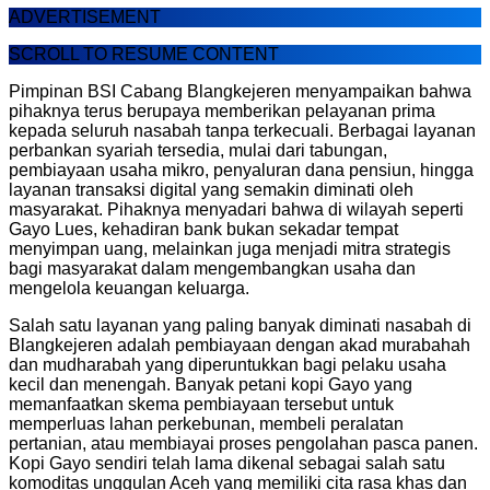
ADVERTISEMENT
SCROLL TO RESUME CONTENT
Pimpinan BSI Cabang Blangkejeren menyampaikan bahwa
pihaknya terus berupaya memberikan pelayanan prima
kepada seluruh nasabah tanpa terkecuali. Berbagai layanan
perbankan syariah tersedia, mulai dari tabungan,
pembiayaan usaha mikro, penyaluran dana pensiun, hingga
layanan transaksi digital yang semakin diminati oleh
masyarakat. Pihaknya menyadari bahwa di wilayah seperti
Gayo Lues, kehadiran bank bukan sekadar tempat
menyimpan uang, melainkan juga menjadi mitra strategis
bagi masyarakat dalam mengembangkan usaha dan
mengelola keuangan keluarga.
Salah satu layanan yang paling banyak diminati nasabah di
Blangkejeren adalah pembiayaan dengan akad murabahah
dan mudharabah yang diperuntukkan bagi pelaku usaha
kecil dan menengah. Banyak petani kopi Gayo yang
memanfaatkan skema pembiayaan tersebut untuk
memperluas lahan perkebunan, membeli peralatan
pertanian, atau membiayai proses pengolahan pasca panen.
Kopi Gayo sendiri telah lama dikenal sebagai salah satu
komoditas unggulan Aceh yang memiliki cita rasa khas dan