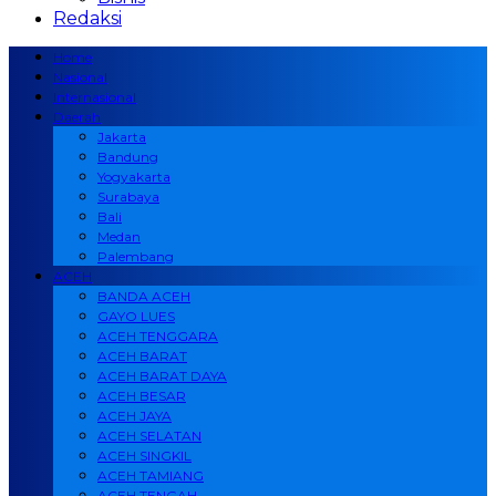
Redaksi
Home
Nasional
Internasional
Daerah
Jakarta
Bandung
Yogyakarta
Surabaya
Bali
Medan
Palembang
ACEH
BANDA ACEH
GAYO LUES
ACEH TENGGARA
ACEH BARAT
ACEH BARAT DAYA
ACEH BESAR
ACEH JAYA
ACEH SELATAN
ACEH SINGKIL
ACEH TAMIANG
ACEH TENGAH