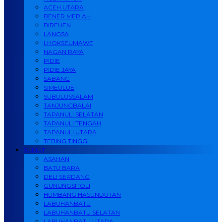
ACEH UTARA
BENER MERIAH
BIREUEN
LANGSA
LHOKSEUMAWE
NAGAN RAYA
PIDIE
PIDIE JAYA
SABANG
SIMEULUE
SUBULUSSALAM
TANJUNGBALAI
TAPANULI SELATAN
TAPANULI TENGAH
TAPANULI UTARA
TEBING TINGGI
SUMUT
ASAHAN
BATU BARA
DELI SERDANG
GUNUNGSITOLI
HUMBANG HASUNDUTAN
LABUHANBATU
LABUHANBATU SELATAN
LABUHANBATU UTARA