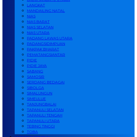
LANGKAT
MANDAILING NATAL
NIAS
NIAS BARAT
NIAS SELATAN
NIAS UTARA
PADANG LAWAS UTARA
PADANGSIDIMPUAN
PAKPAK BHARAT
PEMATANGSIANTAR
PIDIE
PIDIE JAYA
SABANG
SAMOSIR
SERDANG BEDAGAI
SIBOLGA
SIMALUNGUN
SIMEULUE
TANJUNGBALAI
TAPANULI SELATAN
TAPANULI TENGAH
TAPANULI UTARA
TEBING TINGGI
TOBA