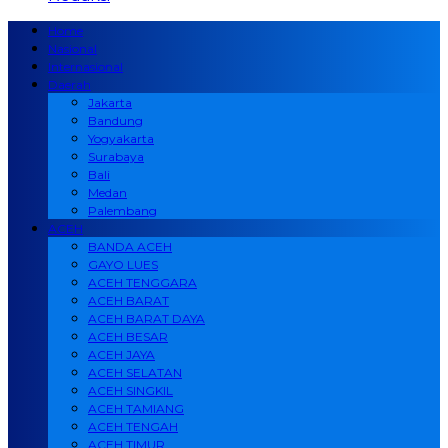
Home
Nasional
Internasional
Daerah
Jakarta
Bandung
Yogyakarta
Surabaya
Bali
Medan
Palembang
ACEH
BANDA ACEH
GAYO LUES
ACEH TENGGARA
ACEH BARAT
ACEH BARAT DAYA
ACEH BESAR
ACEH JAYA
ACEH SELATAN
ACEH SINGKIL
ACEH TAMIANG
ACEH TENGAH
ACEH TIMUR