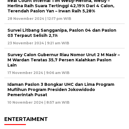
Real Count Internal Tim Wesly-Herlina, Wesly –
Herlina Raih Suara Tertinggi 42,19% Dari 4 Calon,
Terendah Paslon Yan – Irwan Raih 5,28%
28 November 2024 | 12:17 pm WIB
Survei Litbang Sangganipa, Paslon 04 dan Paslon
03 Terpaut Selisih 2,1%
23 November 2024 | 9:21 am WIB
Survey Calon Gubernur Riau Nomor Urut 2 M Nasir –
M Wardan Teratas 35,7 Persen Kalahkan Paslon
Lain
17 November 2024 | 9:06 am WIB
Idaman Paslon 3 Bongkar UHC dan Lima Program
Muflihun Program Presiden Jokowidodo
Pemerintah Pusat
10 November 2024 | 8:57 am WIB
ENTERTAIMENT