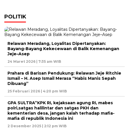
POLITIK
Relawan Meradang, Loyalitas Dipertanyakan:
Bayang-Bayang Kekecewaan di Balik Kemenangan
Jeje–Asep
24 Maret 2026 | 7:35 am WIB
Prahara di Barisan Pendukung: Relawan Jeje Ritchie
Ismail – H. Asep Ismail Merasa “Habis Manis Sepah
Dibuang”
25 Februari 2026 | 4:20 pm WIB
GPA SULTRA”KPK RI, kejaksaan agung RI, mabes
polri,satgas halilintar dan satgas PKH dan
kementerian desa, jangan kalah terhadap mafia-
mafia di republik Indonesia ini
2 Desember 2025 | 2:12 pm WIB