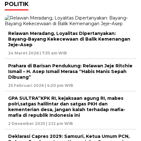
POLITIK
Relawan Meradang, Loyalitas Dipertanyakan:
Bayang-Bayang Kekecewaan di Balik Kemenangan
Jeje–Asep
24 Maret 2026 | 7:35 am WIB
Prahara di Barisan Pendukung: Relawan Jeje Ritchie
Ismail – H. Asep Ismail Merasa “Habis Manis Sepah
Dibuang”
25 Februari 2026 | 4:20 pm WIB
GPA SULTRA”KPK RI, kejaksaan agung RI, mabes
polri,satgas halilintar dan satgas PKH dan
kementerian desa, jangan kalah terhadap mafia-
mafia di republik Indonesia ini
2 Desember 2025 | 2:12 pm WIB
Deklarasi Capres 2029: Samsuri, Ketua Umum PCN,