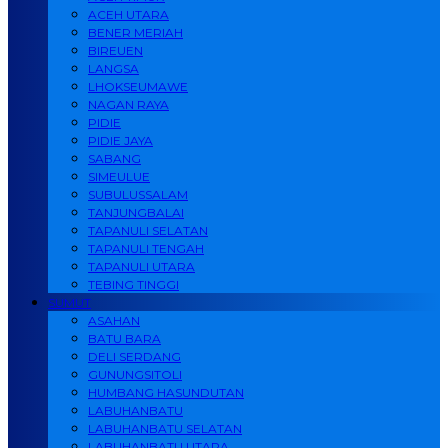
ACEH UTARA
BENER MERIAH
BIREUEN
LANGSA
LHOKSEUMAWE
NAGAN RAYA
PIDIE
PIDIE JAYA
SABANG
SIMEULUE
SUBULUSSALAM
TANJUNGBALAI
TAPANULI SELATAN
TAPANULI TENGAH
TAPANULI UTARA
TEBING TINGGI
SUMUT
ASAHAN
BATU BARA
DELI SERDANG
GUNUNGSITOLI
HUMBANG HASUNDUTAN
LABUHANBATU
LABUHANBATU SELATAN
LABUHANBATU UTARA