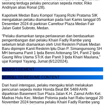
seorang terduga pelaku pencurian sepeda motor, Riko
Andriyan alias Ronal (28).
Kapolsek Medan Baru Kompol Yayang Rizki Pratama SIK
mengatakan pelaku diamankan pada hari Kamis tanggal 05
Desember 2024 di parkiran Carrefour Plaza Medan Fair
Jalan Gatot Subroto, Medan.
“Pelaku diamankan tanpa perlawanan dan berdasarkan
pengembangan dari pelaku Khairi Fadly Rambe yang
sebelum telah diamankan oleh Unit Reskrim Polsek Medan
Baru dipimpin Kanit Reskrim Iptu Dian P. Simangunsong SH
MH bersama Panit 1 Ipda Benni Aritonang SH, Panit 2 Ipda
Gaung Wira Utama STr.K dan Panit 3 Ipda Khairi Maulana,”
ujar Kompol Yayang, Jumat (6/12/2024).
ADVERTISEMENT
SCROLL TO RESUME CONTENT
Dari hasil interogasi, pelaku mengaku telah melakukan
pencurian sepeda motor Honda Beat BK 5469 AHN
diparkiran Basement Sun Plaza Jalan K.H. Zainul Arifin Kel.
Madras Hulu Kec. Medan Polonia pada hari Rabu tanggal 20
November 2024 bersama pelaku Khairi Fadly Rambe yang