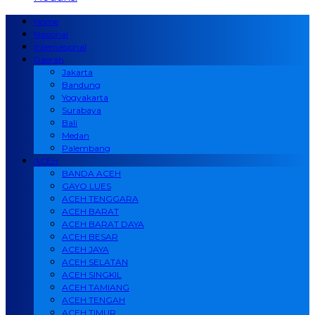
Home
Nasional
Internasional
Daerah
Jakarta
Bandung
Yogyakarta
Surabaya
Bali
Medan
Palembang
ACEH
BANDA ACEH
GAYO LUES
ACEH TENGGARA
ACEH BARAT
ACEH BARAT DAYA
ACEH BESAR
ACEH JAYA
ACEH SELATAN
ACEH SINGKIL
ACEH TAMIANG
ACEH TENGAH
ACEH TIMUR