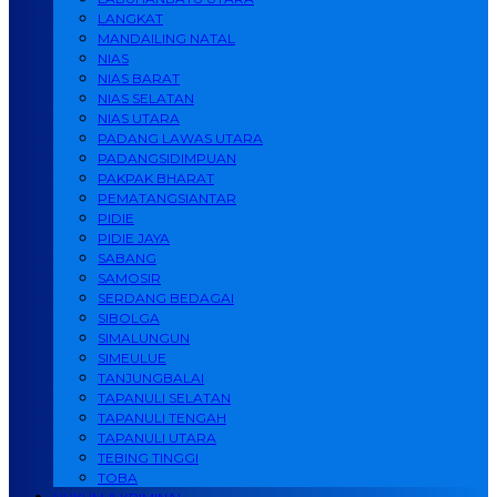
LANGKAT
MANDAILING NATAL
NIAS
NIAS BARAT
NIAS SELATAN
NIAS UTARA
PADANG LAWAS UTARA
PADANGSIDIMPUAN
PAKPAK BHARAT
PEMATANGSIANTAR
PIDIE
PIDIE JAYA
SABANG
SAMOSIR
SERDANG BEDAGAI
SIBOLGA
SIMALUNGUN
SIMEULUE
TANJUNGBALAI
TAPANULI SELATAN
TAPANULI TENGAH
TAPANULI UTARA
TEBING TINGGI
TOBA