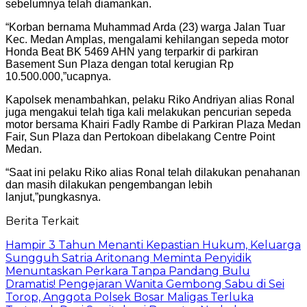
sebelumnya telah diamankan.
“Korban bernama Muhammad Arda (23) warga Jalan Tuar
Kec. Medan Amplas, mengalami kehilangan sepeda motor
Honda Beat BK 5469 AHN yang terparkir di parkiran
Basement Sun Plaza dengan total kerugian Rp
10.500.000,”ucapnya.
Kapolsek menambahkan, pelaku Riko Andriyan alias Ronal
juga mengakui telah tiga kali melakukan pencurian sepeda
motor bersama Khairi Fadly Rambe di Parkiran Plaza Medan
Fair, Sun Plaza dan Pertokoan dibelakang Centre Point
Medan.
“Saat ini pelaku Riko alias Ronal telah dilakukan penahanan
dan masih dilakukan pengembangan lebih
lanjut,”pungkasnya.
Berita Terkait
Hampir 3 Tahun Menanti Kepastian Hukum, Keluarga
Sungguh Satria Aritonang Meminta Penyidik
Menuntaskan Perkara Tanpa Pandang Bulu
Dramatis! Pengejaran Wanita Gembong Sabu di Sei
Torop, Anggota Polsek Bosar Maligas Terluka