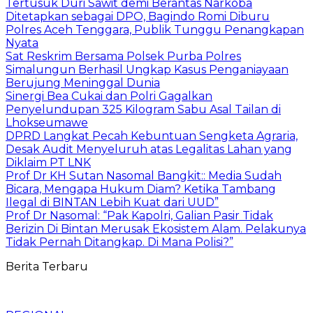
Tertusuk Duri Sawit demi Berantas Narkoba
Ditetapkan sebagai DPO, Bagindo Romi Diburu
Polres Aceh Tenggara, Publik Tunggu Penangkapan
Nyata
Sat Reskrim Bersama Polsek Purba Polres
Simalungun Berhasil Ungkap Kasus Penganiayaan
Berujung Meninggal Dunia
Sinergi Bea Cukai dan Polri Gagalkan
Penyelundupan 325 Kilogram Sabu Asal Tailan di
Lhokseumawe
DPRD Langkat Pecah Kebuntuan Sengketa Agraria,
Desak Audit Menyeluruh atas Legalitas Lahan yang
Diklaim PT LNK
Prof Dr KH Sutan Nasomal Bangkit:: Media Sudah
Bicara, Mengapa Hukum Diam? Ketika Tambang
Ilegal di BINTAN Lebih Kuat dari UUD”
Prof Dr Nasomal: “Pak Kapolri, Galian Pasir Tidak
Berizin Di Bintan Merusak Ekosistem Alam. Pelakunya
Tidak Pernah Ditangkap. Di Mana Polisi?”
Berita Terbaru