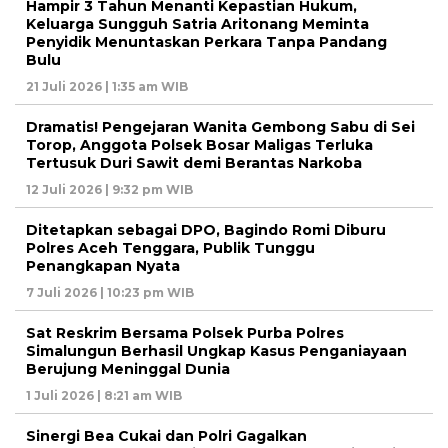
Hampir 3 Tahun Menanti Kepastian Hukum,
Keluarga Sungguh Satria Aritonang Meminta
Penyidik Menuntaskan Perkara Tanpa Pandang
Bulu
21 Juli 2026 | 1:35 am WIB
Dramatis! Pengejaran Wanita Gembong Sabu di Sei
Torop, Anggota Polsek Bosar Maligas Terluka
Tertusuk Duri Sawit demi Berantas Narkoba
12 Juli 2026 | 9:32 pm WIB
Ditetapkan sebagai DPO, Bagindo Romi Diburu
Polres Aceh Tenggara, Publik Tunggu
Penangkapan Nyata
7 Juli 2026 | 10:23 pm WIB
Sat Reskrim Bersama Polsek Purba Polres
Simalungun Berhasil Ungkap Kasus Penganiayaan
Berujung Meninggal Dunia
1 Juli 2026 | 8:21 am WIB
Sinergi Bea Cukai dan Polri Gagalkan