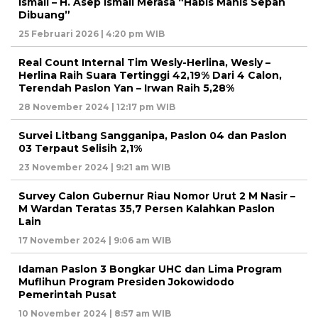
Ismail – H. Asep Ismail Merasa “Habis Manis Sepah
Dibuang”
25 Februari 2026 | 4:20 pm WIB
Real Count Internal Tim Wesly-Herlina, Wesly –
Herlina Raih Suara Tertinggi 42,19% Dari 4 Calon,
Terendah Paslon Yan – Irwan Raih 5,28%
28 November 2024 | 12:17 pm WIB
Survei Litbang Sangganipa, Paslon 04 dan Paslon
03 Terpaut Selisih 2,1%
23 November 2024 | 9:21 am WIB
Survey Calon Gubernur Riau Nomor Urut 2 M Nasir –
M Wardan Teratas 35,7 Persen Kalahkan Paslon
Lain
17 November 2024 | 9:06 am WIB
Idaman Paslon 3 Bongkar UHC dan Lima Program
Muflihun Program Presiden Jokowidodo
Pemerintah Pusat
10 November 2024 | 8:57 am WIB