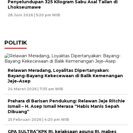
Penyelundupan 325 Kilogram Sabu Asal Tailan di
Lhokseumawe
28 Juni 2026 | 5:20 pm WIB
POLITIK
Relawan Meradang, Loyalitas Dipertanyakan:
Bayang-Bayang Kekecewaan di Balik Kemenangan
Jeje–Asep
24 Maret 2026 | 7:35 am WIB
Prahara di Barisan Pendukung: Relawan Jeje Ritchie
Ismail – H. Asep Ismail Merasa “Habis Manis Sepah
Dibuang”
25 Februari 2026 | 4:20 pm WIB
GPA SULTRA”KPK RI, kejaksaan agung RI, mabes