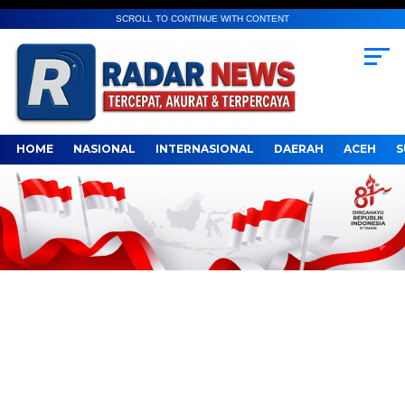
SCROLL TO CONTINUE WITH CONTENT
HOME
NASIONAL
INTERNASIONAL
DAERAH
ACEH
S