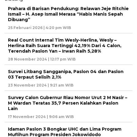
Prahara di Barisan Pendukung: Relawan Jeje Ritchie
Ismail – H. Asep Ismail Merasa “Habis Manis Sepah
Dibuang”
25 Februari 2026 | 4:20 pm WIB
Real Count Internal Tim Wesly-Herlina, Wesly –
Herlina Raih Suara Tertinggi 42,19% Dari 4 Calon,
Terendah Paslon Yan – Irwan Raih 5,28%
28 November 2024 | 12:17 pm WIB
Survei Litbang Sangganipa, Paslon 04 dan Paslon
03 Terpaut Selisih 2,1%
23 November 2024 | 9:21 am WIB
Survey Calon Gubernur Riau Nomor Urut 2 M Nasir –
M Wardan Teratas 35,7 Persen Kalahkan Paslon
Lain
17 November 2024 | 9:06 am WIB
Idaman Paslon 3 Bongkar UHC dan Lima Program
Muflihun Program Presiden Jokowidodo