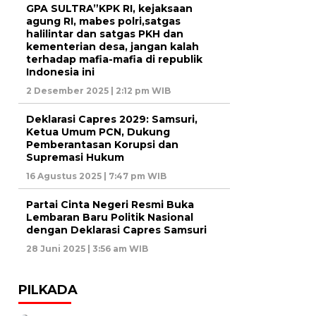
GPA SULTRA”KPK RI, kejaksaan
agung RI, mabes polri,satgas
halilintar dan satgas PKH dan
kementerian desa, jangan kalah
terhadap mafia-mafia di republik
Indonesia ini
2 Desember 2025 | 2:12 pm WIB
Deklarasi Capres 2029: Samsuri,
Ketua Umum PCN, Dukung
Pemberantasan Korupsi dan
Supremasi Hukum
16 Agustus 2025 | 7:47 pm WIB
Partai Cinta Negeri Resmi Buka
Lembaran Baru Politik Nasional
dengan Deklarasi Capres Samsuri
28 Juni 2025 | 3:56 am WIB
PILKADA