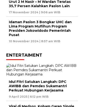
Urut 2 M Nasir – M Wardan Teratas
35,7 Persen Kalahkan Paslon Lain
17 November 2024 | 9:06 am WIB
Idaman Paslon 3 Bongkar UHC dan
Lima Program Muflihun Program
Presiden Jokowidodo Pemerintah
Pusat
10 November 2024 | 8:57 am WIB
ENTERTAIMENT
Idul Fitri Satukan Langkah: DPC
AWIBB dan Pemdes Sukamantri
Perkuat Hubungan Kerjasama
9 April 2025 | 6:12 pm WIB
Viral di Medsos, Kobam Garap Single