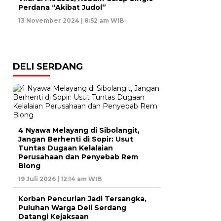
Perdana “Akibat Judol”
13 November 2024 | 8:52 am WIB
DELI SERDANG
4 Nyawa Melayang di Sibolangit,
Jangan Berhenti di Sopir: Usut
Tuntas Dugaan Kelalaian
Perusahaan dan Penyebab Rem
Blong
19 Juli 2026 | 12:14 am WIB
Korban Pencurian Jadi Tersangka,
Puluhan Warga Deli Serdang
Datangi Kejaksaan