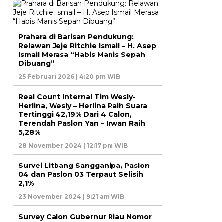
Prahara di Barisan Pendukung:
Relawan Jeje Ritchie Ismail – H. Asep
Ismail Merasa “Habis Manis Sepah
Dibuang”
25 Februari 2026 | 4:20 pm WIB
Real Count Internal Tim Wesly-
Herlina, Wesly – Herlina Raih Suara
Tertinggi 42,19% Dari 4 Calon,
Terendah Paslon Yan – Irwan Raih
5,28%
28 November 2024 | 12:17 pm WIB
Survei Litbang Sangganipa, Paslon
04 dan Paslon 03 Terpaut Selisih
2,1%
23 November 2024 | 9:21 am WIB
Survey Calon Gubernur Riau Nomor