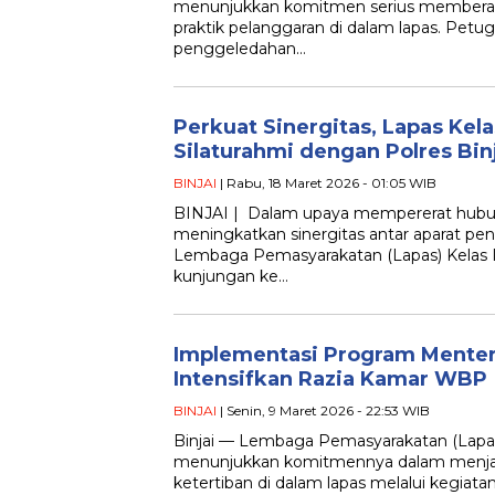
menunjukkan komitmen serius memberan
praktik pelanggaran di dalam lapas. Pet
penggeledahan…
Perkuat Sinergitas, Lapas Kelas
Silaturahmi dengan Polres Bin
BINJAI
| Rabu, 18 Maret 2026 - 01:05 WIB
BINJAI | Dalam upaya mempererat hubun
meningkatkan sinergitas antar aparat pe
Lembaga Pemasyarakatan (Lapas) Kelas I
kunjungan ke…
Implementasi Program Menteri
Intensifkan Razia Kamar WBP
BINJAI
| Senin, 9 Maret 2026 - 22:53 WIB
Binjai — Lembaga Pemasyarakatan (Lapas)
menunjukkan komitmennya dalam menj
ketertiban di dalam lapas melalui kegia