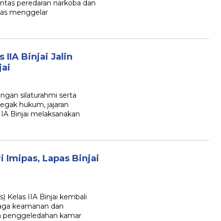
tas peredaran narkoba dan
ugas menggelar
 IIA Binjai Jalin
jai
gan silaturahmi serta
negak hukum, jajaran
IA Binjai melaksanakan
 Imipas, Lapas Binjai
 Kelas IIA Binjai kembali
aga keamanan dan
tan penggeledahan kamar