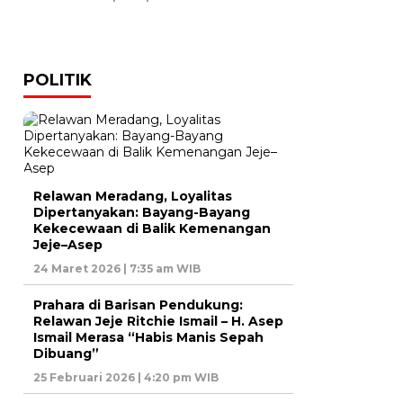
POLITIK
Relawan Meradang, Loyalitas
Dipertanyakan: Bayang-Bayang
Kekecewaan di Balik Kemenangan
Jeje–Asep
24 Maret 2026 | 7:35 am WIB
Prahara di Barisan Pendukung:
Relawan Jeje Ritchie Ismail – H. Asep
Ismail Merasa “Habis Manis Sepah
Dibuang”
25 Februari 2026 | 4:20 pm WIB