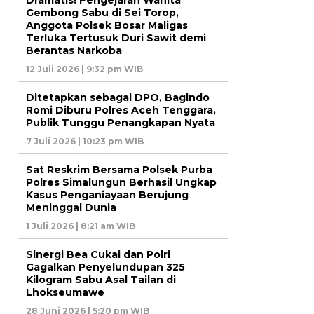
Dramatis! Pengejaran Wanita
Gembong Sabu di Sei Torop,
Anggota Polsek Bosar Maligas
Terluka Tertusuk Duri Sawit demi
Berantas Narkoba
12 Juli 2026 | 9:32 pm WIB
Ditetapkan sebagai DPO, Bagindo
Romi Diburu Polres Aceh Tenggara,
Publik Tunggu Penangkapan Nyata
7 Juli 2026 | 10:23 pm WIB
Sat Reskrim Bersama Polsek Purba
Polres Simalungun Berhasil Ungkap
Kasus Penganiayaan Berujung
Meninggal Dunia
1 Juli 2026 | 8:21 am WIB
Sinergi Bea Cukai dan Polri
Gagalkan Penyelundupan 325
Kilogram Sabu Asal Tailan di
Lhokseumawe
28 Juni 2026 | 5:20 pm WIB