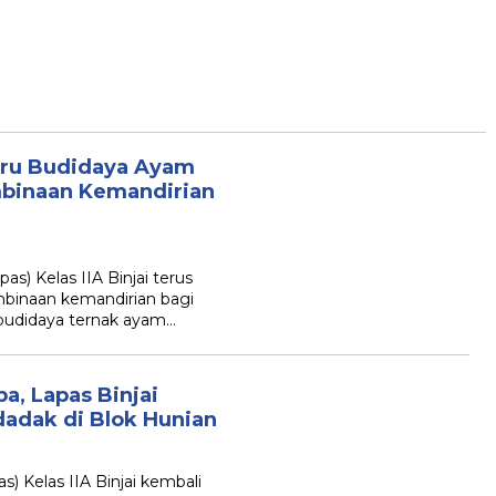
Tiru Budidaya Ayam
mbinaan Kemandirian
) Kelas IIA Binjai terus
binaan kemandirian bagi
 budidaya ternak ayam…
, Lapas Binjai
adak di Blok Hunian
 Kelas IIA Binjai kembali