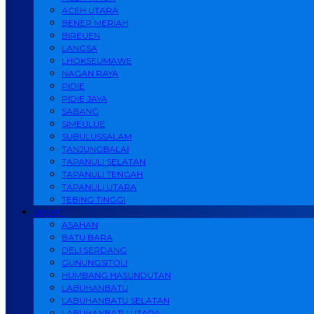
ACEH UTARA
BENER MERIAH
BIREUEN
LANGSA
LHOKSEUMAWE
NAGAN RAYA
PIDIE
PIDIE JAYA
SABANG
SIMEULUE
SUBULUSSALAM
TANJUNGBALAI
TAPANULI SELATAN
TAPANULI TENGAH
TAPANULI UTARA
TEBING TINGGI
SUMUT
ASAHAN
BATU BARA
DELI SERDANG
GUNUNGSITOLI
HUMBANG HASUNDUTAN
LABUHANBATU
LABUHANBATU SELATAN
LABUHANBATU UTARA