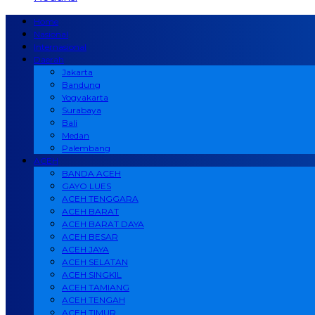
Home
Nasional
Internasional
Daerah
Jakarta
Bandung
Yogyakarta
Surabaya
Bali
Medan
Palembang
ACEH
BANDA ACEH
GAYO LUES
ACEH TENGGARA
ACEH BARAT
ACEH BARAT DAYA
ACEH BESAR
ACEH JAYA
ACEH SELATAN
ACEH SINGKIL
ACEH TAMIANG
ACEH TENGAH
ACEH TIMUR