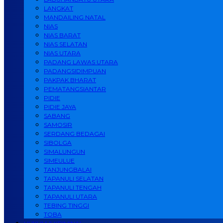
LANGKAT
MANDAILING NATAL
NIAS
NIAS BARAT
NIAS SELATAN
NIAS UTARA
PADANG LAWAS UTARA
PADANGSIDIMPUAN
PAKPAK BHARAT
PEMATANGSIANTAR
PIDIE
PIDIE JAYA
SABANG
SAMOSIR
SERDANG BEDAGAI
SIBOLGA
SIMALUNGUN
SIMEULUE
TANJUNGBALAI
TAPANULI SELATAN
TAPANULI TENGAH
TAPANULI UTARA
TEBING TINGGI
TOBA