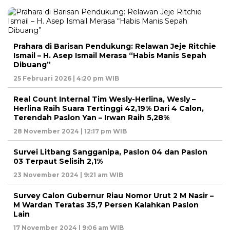
Prahara di Barisan Pendukung: Relawan Jeje Ritchie
Ismail – H. Asep Ismail Merasa “Habis Manis Sepah
Dibuang”
25 Februari 2026 | 4:20 pm WIB
Real Count Internal Tim Wesly-Herlina, Wesly –
Herlina Raih Suara Tertinggi 42,19% Dari 4 Calon,
Terendah Paslon Yan – Irwan Raih 5,28%
28 November 2024 | 12:17 pm WIB
Survei Litbang Sangganipa, Paslon 04 dan Paslon
03 Terpaut Selisih 2,1%
23 November 2024 | 9:21 am WIB
Survey Calon Gubernur Riau Nomor Urut 2 M Nasir –
M Wardan Teratas 35,7 Persen Kalahkan Paslon
Lain
17 November 2024 | 9:06 am WIB