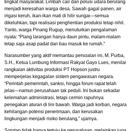
tingkat masyarakat. Limbah cair dan polusi udara berulang
menjadi keresahan warga desa. Sawah gagal panen, air
irigasi keruh, ikan-ikan mati di hilir sungai—semua
dikeluhkan, tapi realisasi penghentian produksi tetap nihil.
Yanto, warga Pinang Rugup, menuturkan pengalaman
nyata: “Plang larangan hanya daun pintu, malam-malam
tetap saja asap padat dan bau masuk ke rumah.”
Narasumber yang aktif memantau persoalan ini, M. Purba,
S.H., Ketua Lumbung Informasi Rakyat Gayo Lues, menilai
rangkaian aktivitas produksi PT Hopson justru
memperjelas kegagalan sistem pengawasan negara.
“Perintah pemerintah, sanksi, hingga forum rapat telah
jelas—namun perusahaan tak peduli. Ini bukan sekadar
kelemahan administrasi, tetapi cermin rapuhnya
penegakan aturan di lini bawah. Warga jadi korban, negara
kehilangan potensi penerimaan, dan kerusakan
lingkungan menjadi risiko berulang,” ujarnya.
Sorotan tidak hanya tertuju ke perusahaan, melainkan juga