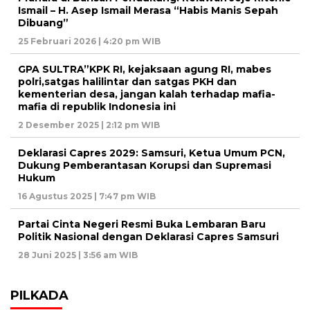
Ismail – H. Asep Ismail Merasa “Habis Manis Sepah
Dibuang”
25 Februari 2026 | 4:20 pm WIB
GPA SULTRA”KPK RI, kejaksaan agung RI, mabes
polri,satgas halilintar dan satgas PKH dan
kementerian desa, jangan kalah terhadap mafia-
mafia di republik Indonesia ini
2 Desember 2025 | 2:12 pm WIB
Deklarasi Capres 2029: Samsuri, Ketua Umum PCN,
Dukung Pemberantasan Korupsi dan Supremasi
Hukum
16 Agustus 2025 | 7:47 pm WIB
Partai Cinta Negeri Resmi Buka Lembaran Baru
Politik Nasional dengan Deklarasi Capres Samsuri
28 Juni 2025 | 3:56 am WIB
PILKADA