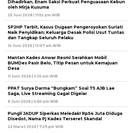
Dihadirkan, Enam Saksi Perkuat Penguasaan Kebun
oleh Mirja Kusuma
25 Juni 2026 | 11:52 pm WIB
SP2HP Terbit, Kasus Dugaan Pengeroyokan Suriati
Naik Penyidikan; Keluarga Desak Polisi Usut Tuntas
dan Tangkap Seluruh Pelaku
14 Juni 2026 | 12:07 am WIB
Mantan Kades Anwar Resmi Serahkan Mobil
BUMDes Pasir Belo, Titip Pesan untuk Kemajuan
Desa
11 Juni 2026 | 4:10 pm WIB
PPAT Surya Darma “Bungkam” Soal 75 AJB Lae
Saga, Live Streaming Gagal Digelar
8 Juni 2026 | 4:50 pm WIB
Pungli JADUP Siperkas Meledak! Rp54 Juta Diduga
Disedot, Nama Pj Kades Terseret Skandal
22 Maret 2026 | 7:29 pm WIB