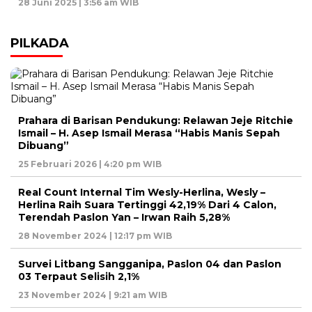
28 Juni 2025 | 3:56 am WIB
PILKADA
Prahara di Barisan Pendukung: Relawan Jeje Ritchie
Ismail – H. Asep Ismail Merasa “Habis Manis Sepah
Dibuang”
25 Februari 2026 | 4:20 pm WIB
Real Count Internal Tim Wesly-Herlina, Wesly –
Herlina Raih Suara Tertinggi 42,19% Dari 4 Calon,
Terendah Paslon Yan – Irwan Raih 5,28%
28 November 2024 | 12:17 pm WIB
Survei Litbang Sangganipa, Paslon 04 dan Paslon
03 Terpaut Selisih 2,1%
23 November 2024 | 9:21 am WIB