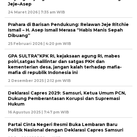
Jeje–Asep
24 Maret 2026 | 7:35 am WIB
Prahara di Barisan Pendukung: Relawan Jeje Ritchie
Ismail – H. Asep Ismail Merasa “Habis Manis Sepah
Dibuang”
25 Februari 2026 | 4:20 pm WIB
GPA SULTRA”KPK RI, kejaksaan agung RI, mabes
polri,satgas halilintar dan satgas PKH dan
kementerian desa, jangan kalah terhadap mafia-
mafia di republik Indonesia ini
2 Desember 2025 | 2:12 pm WIB
Deklarasi Capres 2029: Samsuri, Ketua Umum PCN,
Dukung Pemberantasan Korupsi dan Supremasi
Hukum
16 Agustus 2025 | 7:47 pm WIB
Partai Cinta Negeri Resmi Buka Lembaran Baru
Politik Nasional dengan Deklarasi Capres Samsuri