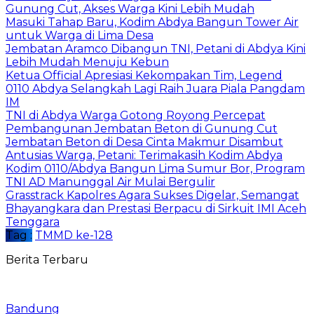
Gunung Cut, Akses Warga Kini Lebih Mudah
Masuki Tahap Baru, Kodim Abdya Bangun Tower Air
untuk Warga di Lima Desa
Jembatan Aramco Dibangun TNI, Petani di Abdya Kini
Lebih Mudah Menuju Kebun
Ketua Official Apresiasi Kekompakan Tim, Legend
0110 Abdya Selangkah Lagi Raih Juara Piala Pangdam
IM
TNI di Abdya Warga Gotong Royong Percepat
Pembangunan Jembatan Beton di Gunung Cut
Jembatan Beton di Desa Cinta Makmur Disambut
Antusias Warga, Petani: Terimakasih Kodim Abdya
Kodim 0110/Abdya Bangun Lima Sumur Bor, Program
TNI AD Manunggal Air Mulai Bergulir
Grasstrack Kapolres Agara Sukses Digelar, Semangat
Bhayangkara dan Prestasi Berpacu di Sirkuit IMI Aceh
Tenggara
Tag :
TMMD ke-128
Berita Terbaru
Bandung