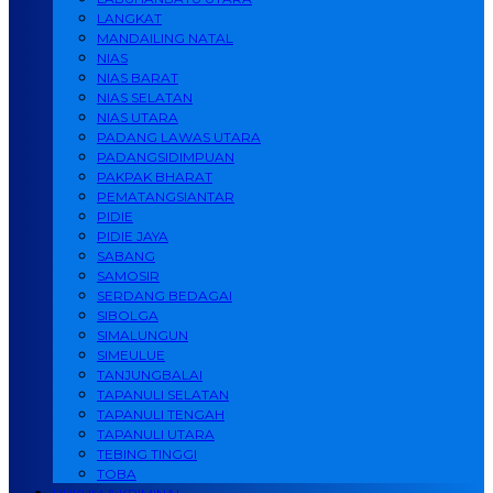
LANGKAT
MANDAILING NATAL
NIAS
NIAS BARAT
NIAS SELATAN
NIAS UTARA
PADANG LAWAS UTARA
PADANGSIDIMPUAN
PAKPAK BHARAT
PEMATANGSIANTAR
PIDIE
PIDIE JAYA
SABANG
SAMOSIR
SERDANG BEDAGAI
SIBOLGA
SIMALUNGUN
SIMEULUE
TANJUNGBALAI
TAPANULI SELATAN
TAPANULI TENGAH
TAPANULI UTARA
TEBING TINGGI
TOBA