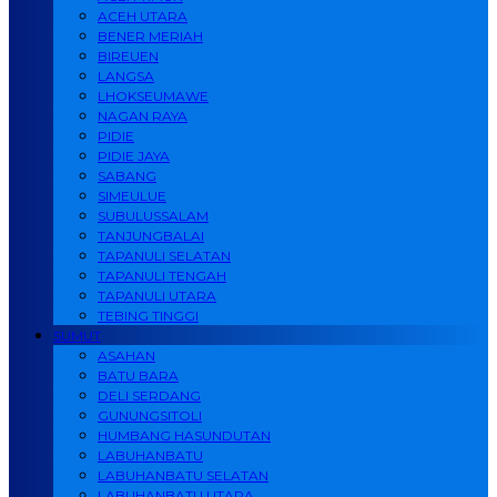
ACEH UTARA
BENER MERIAH
BIREUEN
LANGSA
LHOKSEUMAWE
NAGAN RAYA
PIDIE
PIDIE JAYA
SABANG
SIMEULUE
SUBULUSSALAM
TANJUNGBALAI
TAPANULI SELATAN
TAPANULI TENGAH
TAPANULI UTARA
TEBING TINGGI
SUMUT
ASAHAN
BATU BARA
DELI SERDANG
GUNUNGSITOLI
HUMBANG HASUNDUTAN
LABUHANBATU
LABUHANBATU SELATAN
LABUHANBATU UTARA