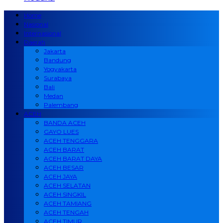
Home
Nasional
Internasional
Daerah
Jakarta
Bandung
Yogyakarta
Surabaya
Bali
Medan
Palembang
ACEH
BANDA ACEH
GAYO LUES
ACEH TENGGARA
ACEH BARAT
ACEH BARAT DAYA
ACEH BESAR
ACEH JAYA
ACEH SELATAN
ACEH SINGKIL
ACEH TAMIANG
ACEH TENGAH
ACEH TIMUR