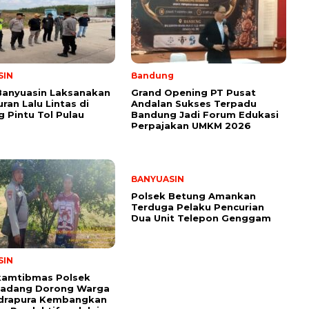
SIN
Bandung
Banyuasin Laksanakan
Grand Opening PT Pusat
ran Lalu Lintas di
Andalan Sukses Terpadu
 Pintu Tol Pulau
Bandung Jadi Forum Edukasi
Perpajakan UMKM 2026
BANYUASIN
Polsek Betung Amankan
Terduga Pelaku Pencurian
Dua Unit Telepon Genggam
SIN
kamtibmas Polsek
Padang Dorong Warga
ndrapura Kembangkan