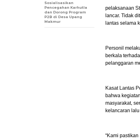
Sosialisasikan
Pencegahan Karhutla
pelaksanaan St
dan Dorong Program
lancar. Tidak 
P2B di Desa Upang
Makmur
lantas selama 
Personil melaku
berkala terhada
pelanggaran me
Kasat Lantas P
bahwa kegiatan
masyarakat, se
kelancaran lalu 
“Kami pastikan