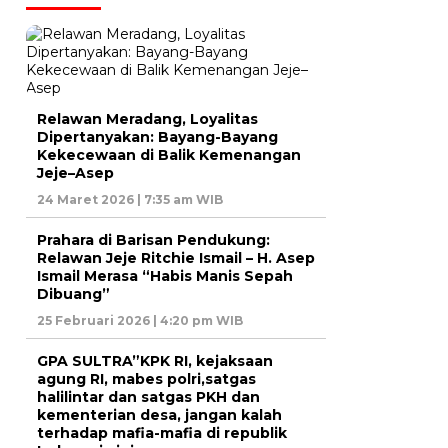
Relawan Meradang, Loyalitas
Dipertanyakan: Bayang-Bayang
Kekecewaan di Balik Kemenangan
Jeje–Asep
24 Maret 2026 | 7:35 am WIB
Prahara di Barisan Pendukung:
Relawan Jeje Ritchie Ismail – H. Asep
Ismail Merasa “Habis Manis Sepah
Dibuang”
25 Februari 2026 | 4:20 pm WIB
GPA SULTRA”KPK RI, kejaksaan
agung RI, mabes polri,satgas
halilintar dan satgas PKH dan
kementerian desa, jangan kalah
terhadap mafia-mafia di republik