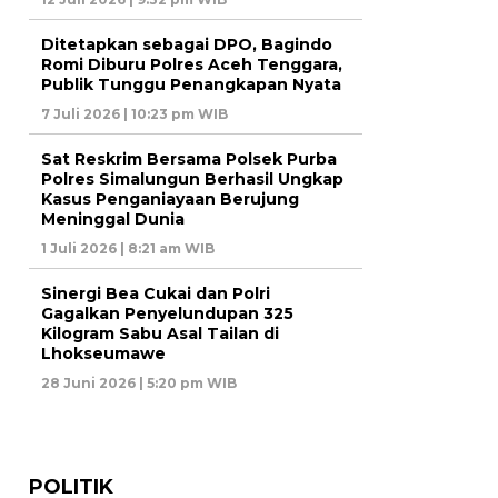
Ditetapkan sebagai DPO, Bagindo
Romi Diburu Polres Aceh Tenggara,
Publik Tunggu Penangkapan Nyata
7 Juli 2026 | 10:23 pm WIB
Sat Reskrim Bersama Polsek Purba
Polres Simalungun Berhasil Ungkap
Kasus Penganiayaan Berujung
Meninggal Dunia
1 Juli 2026 | 8:21 am WIB
Sinergi Bea Cukai dan Polri
Gagalkan Penyelundupan 325
Kilogram Sabu Asal Tailan di
Lhokseumawe
28 Juni 2026 | 5:20 pm WIB
POLITIK