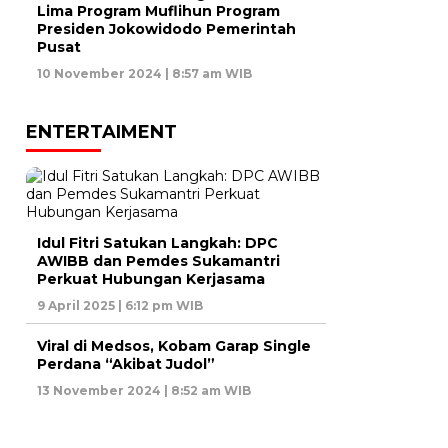
Lima Program Muflihun Program
Presiden Jokowidodo Pemerintah
Pusat
10 November 2024 | 8:57 am WIB
ENTERTAIMENT
Idul Fitri Satukan Langkah: DPC
AWIBB dan Pemdes Sukamantri
Perkuat Hubungan Kerjasama
9 April 2025 | 6:12 pm WIB
Viral di Medsos, Kobam Garap Single
Perdana “Akibat Judol”
13 November 2024 | 8:52 am WIB