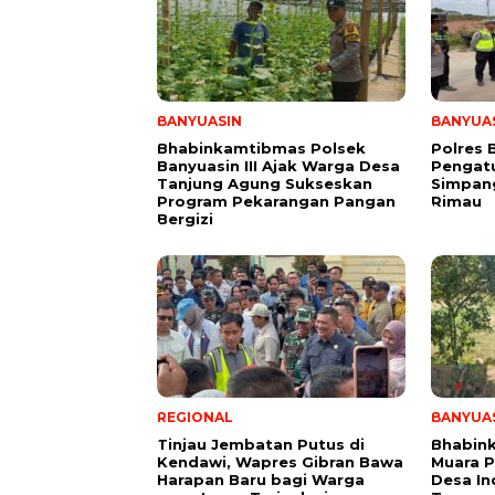
BANYUASIN
BANYUA
Bhabinkamtibmas Polsek
Polres 
Banyuasin III Ajak Warga Desa
Pengatu
Tanjung Agung Sukseskan
Simpang
Program Pekarangan Pangan
Rimau
Bergizi
REGIONAL
BANYUA
Tinjau Jembatan Putus di
Bhabin
Kendawi, Wapres Gibran Bawa
Muara 
Harapan Baru bagi Warga
Desa I