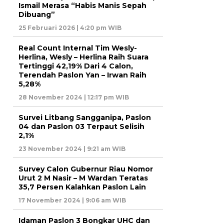
Ismail Merasa “Habis Manis Sepah
Dibuang”
25 Februari 2026 | 4:20 pm WIB
Real Count Internal Tim Wesly-
Herlina, Wesly – Herlina Raih Suara
Tertinggi 42,19% Dari 4 Calon,
Terendah Paslon Yan – Irwan Raih
5,28%
28 November 2024 | 12:17 pm WIB
Survei Litbang Sangganipa, Paslon
04 dan Paslon 03 Terpaut Selisih
2,1%
23 November 2024 | 9:21 am WIB
Survey Calon Gubernur Riau Nomor
Urut 2 M Nasir – M Wardan Teratas
35,7 Persen Kalahkan Paslon Lain
17 November 2024 | 9:06 am WIB
Idaman Paslon 3 Bongkar UHC dan