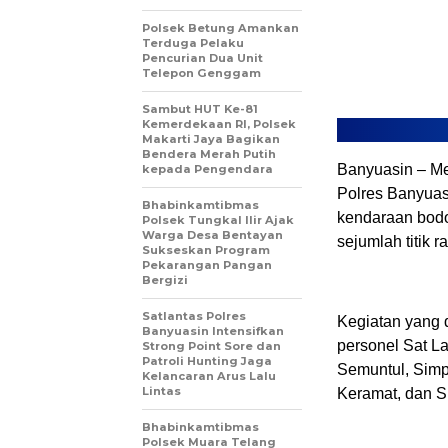
Polsek Betung Amankan
Terduga Pelaku
Pencurian Dua Unit
Telepon Genggam
Sambut HUT Ke-81
Kemerdekaan RI, Polsek
Makarti Jaya Bagikan
Bendera Merah Putih
Banyuasin – Me
kepada Pengendara
Polres Banyuas
Bhabinkamtibmas
kendaraan bodong
Polsek Tungkal Ilir Ajak
Warga Desa Bentayan
sejumlah titik 
Sukseskan Program
Pekarangan Pangan
Bergizi
Satlantas Polres
Kegiatan yang 
Banyuasin Intensifkan
personel Sat La
Strong Point Sore dan
Patroli Hunting Jaga
Semuntul, Sim
Kelancaran Arus Lalu
Lintas
Keramat, dan S
Bhabinkamtibmas
Polsek Muara Telang