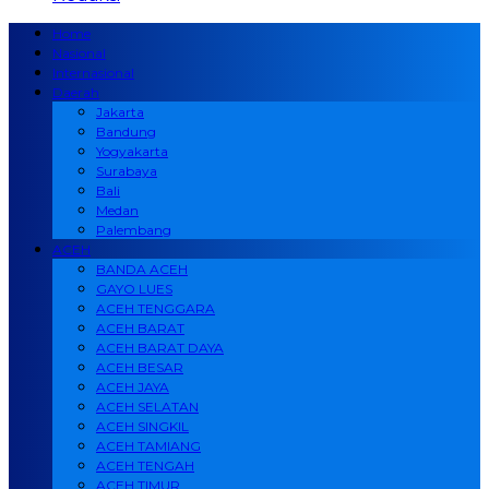
Home
Nasional
Internasional
Daerah
Jakarta
Bandung
Yogyakarta
Surabaya
Bali
Medan
Palembang
ACEH
BANDA ACEH
GAYO LUES
ACEH TENGGARA
ACEH BARAT
ACEH BARAT DAYA
ACEH BESAR
ACEH JAYA
ACEH SELATAN
ACEH SINGKIL
ACEH TAMIANG
ACEH TENGAH
ACEH TIMUR