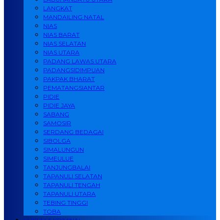
LANGKAT
MANDAILING NATAL
NIAS
NIAS BARAT
NIAS SELATAN
NIAS UTARA
PADANG LAWAS UTARA
PADANGSIDIMPUAN
PAKPAK BHARAT
PEMATANGSIANTAR
PIDIE
PIDIE JAYA
SABANG
SAMOSIR
SERDANG BEDAGAI
SIBOLGA
SIMALUNGUN
SIMEULUE
TANJUNGBALAI
TAPANULI SELATAN
TAPANULI TENGAH
TAPANULI UTARA
TEBING TINGGI
TOBA