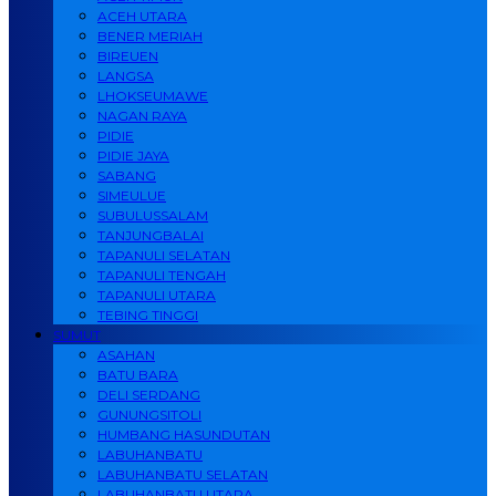
ACEH UTARA
BENER MERIAH
BIREUEN
LANGSA
LHOKSEUMAWE
NAGAN RAYA
PIDIE
PIDIE JAYA
SABANG
SIMEULUE
SUBULUSSALAM
TANJUNGBALAI
TAPANULI SELATAN
TAPANULI TENGAH
TAPANULI UTARA
TEBING TINGGI
SUMUT
ASAHAN
BATU BARA
DELI SERDANG
GUNUNGSITOLI
HUMBANG HASUNDUTAN
LABUHANBATU
LABUHANBATU SELATAN
LABUHANBATU UTARA