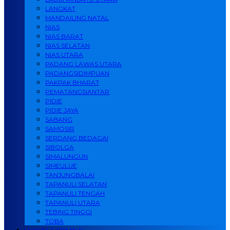
LANGKAT
MANDAILING NATAL
NIAS
NIAS BARAT
NIAS SELATAN
NIAS UTARA
PADANG LAWAS UTARA
PADANGSIDIMPUAN
PAKPAK BHARAT
PEMATANGSIANTAR
PIDIE
PIDIE JAYA
SABANG
SAMOSIR
SERDANG BEDAGAI
SIBOLGA
SIMALUNGUN
SIMEULUE
TANJUNGBALAI
TAPANULI SELATAN
TAPANULI TENGAH
TAPANULI UTARA
TEBING TINGGI
TOBA