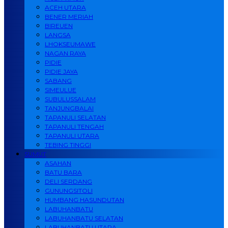
ACEH UTARA
BENER MERIAH
BIREUEN
LANGSA
LHOKSEUMAWE
NAGAN RAYA
PIDIE
PIDIE JAYA
SABANG
SIMEULUE
SUBULUSSALAM
TANJUNGBALAI
TAPANULI SELATAN
TAPANULI TENGAH
TAPANULI UTARA
TEBING TINGGI
SUMUT
ASAHAN
BATU BARA
DELI SERDANG
GUNUNGSITOLI
HUMBANG HASUNDUTAN
LABUHANBATU
LABUHANBATU SELATAN
LABUHANBATU UTARA