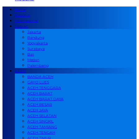
Home
Nasional
Internasional
Daerah
Jakarta
Bandung
Yogyakarta
Surabaya
Bali
Medan
Palembang
ACEH
BANDA ACEH
GAYO LUES
ACEH TENGGARA
ACEH BARAT
ACEH BARAT DAYA
ACEH BESAR
ACEH JAYA
ACEH SELATAN
ACEH SINGKIL
ACEH TAMIANG
ACEH TENGAH
ACEH TIMUR