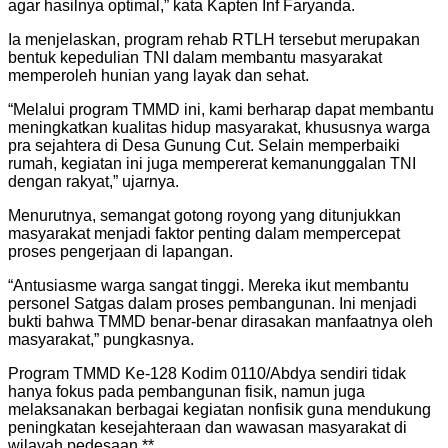
agar hasilnya optimal,” kata Kapten Inf Faryanda.
Ia menjelaskan, program rehab RTLH tersebut merupakan
bentuk kepedulian TNI dalam membantu masyarakat
memperoleh hunian yang layak dan sehat.
“Melalui program TMMD ini, kami berharap dapat membantu
meningkatkan kualitas hidup masyarakat, khususnya warga
pra sejahtera di Desa Gunung Cut. Selain memperbaiki
rumah, kegiatan ini juga mempererat kemanunggalan TNI
dengan rakyat,” ujarnya.
Menurutnya, semangat gotong royong yang ditunjukkan
masyarakat menjadi faktor penting dalam mempercepat
proses pengerjaan di lapangan.
“Antusiasme warga sangat tinggi. Mereka ikut membantu
personel Satgas dalam proses pembangunan. Ini menjadi
bukti bahwa TMMD benar-benar dirasakan manfaatnya oleh
masyarakat,” pungkasnya.
Program TMMD Ke-128 Kodim 0110/Abdya sendiri tidak
hanya fokus pada pembangunan fisik, namun juga
melaksanakan berbagai kegiatan nonfisik guna mendukung
peningkatan kesejahteraan dan wawasan masyarakat di
wilayah pedesaan.**