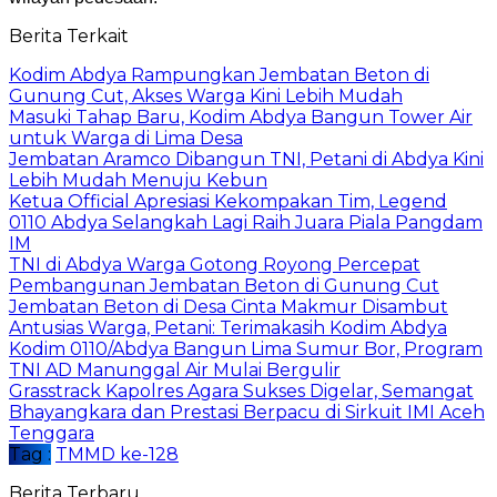
Berita Terkait
Kodim Abdya Rampungkan Jembatan Beton di
Gunung Cut, Akses Warga Kini Lebih Mudah
Masuki Tahap Baru, Kodim Abdya Bangun Tower Air
untuk Warga di Lima Desa
Jembatan Aramco Dibangun TNI, Petani di Abdya Kini
Lebih Mudah Menuju Kebun
Ketua Official Apresiasi Kekompakan Tim, Legend
0110 Abdya Selangkah Lagi Raih Juara Piala Pangdam
IM
TNI di Abdya Warga Gotong Royong Percepat
Pembangunan Jembatan Beton di Gunung Cut
Jembatan Beton di Desa Cinta Makmur Disambut
Antusias Warga, Petani: Terimakasih Kodim Abdya
Kodim 0110/Abdya Bangun Lima Sumur Bor, Program
TNI AD Manunggal Air Mulai Bergulir
Grasstrack Kapolres Agara Sukses Digelar, Semangat
Bhayangkara dan Prestasi Berpacu di Sirkuit IMI Aceh
Tenggara
Tag :
TMMD ke-128
Berita Terbaru