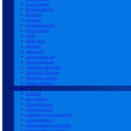
ACEH UTARA
BENER MERIAH
BIREUEN
LANGSA
LHOKSEUMAWE
NAGAN RAYA
PIDIE
PIDIE JAYA
SABANG
SIMEULUE
SUBULUSSALAM
TANJUNGBALAI
TAPANULI SELATAN
TAPANULI TENGAH
TAPANULI UTARA
TEBING TINGGI
SUMUT
ASAHAN
BATU BARA
DELI SERDANG
GUNUNGSITOLI
HUMBANG HASUNDUTAN
LABUHANBATU
LABUHANBATU SELATAN
LABUHANBATU UTARA