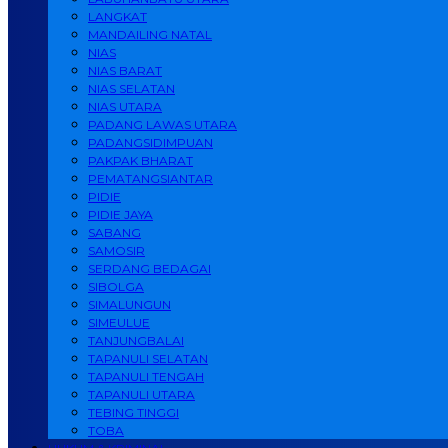
LANGKAT
MANDAILING NATAL
NIAS
NIAS BARAT
NIAS SELATAN
NIAS UTARA
PADANG LAWAS UTARA
PADANGSIDIMPUAN
PAKPAK BHARAT
PEMATANGSIANTAR
PIDIE
PIDIE JAYA
SABANG
SAMOSIR
SERDANG BEDAGAI
SIBOLGA
SIMALUNGUN
SIMEULUE
TANJUNGBALAI
TAPANULI SELATAN
TAPANULI TENGAH
TAPANULI UTARA
TEBING TINGGI
TOBA