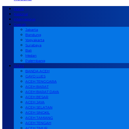
Home
Nasional
Internasional
Daerah
Jakarta
Bandung
Yogyakarta
Surabaya
Bali
Medan
Palembang
ACEH
BANDA ACEH
GAYO LUES
ACEH TENGGARA
ACEH BARAT
ACEH BARAT DAYA
ACEH BESAR
ACEH JAYA
ACEH SELATAN
ACEH SINGKIL
ACEH TAMIANG
ACEH TENGAH
ACEH TIMUR