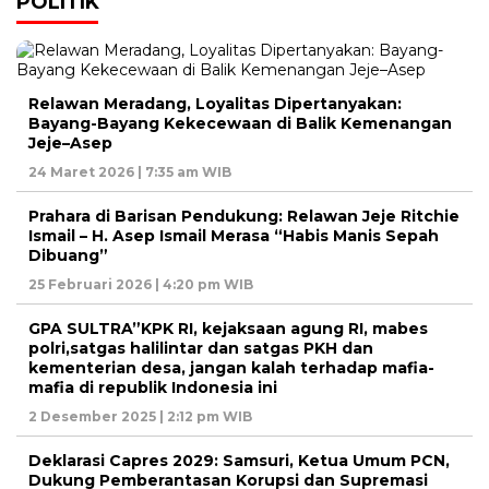
POLITIK
Relawan Meradang, Loyalitas Dipertanyakan:
Bayang-Bayang Kekecewaan di Balik Kemenangan
Jeje–Asep
24 Maret 2026 | 7:35 am WIB
Prahara di Barisan Pendukung: Relawan Jeje Ritchie
Ismail – H. Asep Ismail Merasa “Habis Manis Sepah
Dibuang”
25 Februari 2026 | 4:20 pm WIB
GPA SULTRA”KPK RI, kejaksaan agung RI, mabes
polri,satgas halilintar dan satgas PKH dan
kementerian desa, jangan kalah terhadap mafia-
mafia di republik Indonesia ini
2 Desember 2025 | 2:12 pm WIB
Deklarasi Capres 2029: Samsuri, Ketua Umum PCN,
Dukung Pemberantasan Korupsi dan Supremasi