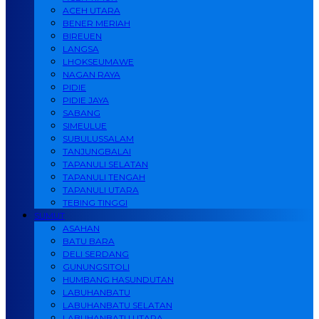
ACEH UTARA
BENER MERIAH
BIREUEN
LANGSA
LHOKSEUMAWE
NAGAN RAYA
PIDIE
PIDIE JAYA
SABANG
SIMEULUE
SUBULUSSALAM
TANJUNGBALAI
TAPANULI SELATAN
TAPANULI TENGAH
TAPANULI UTARA
TEBING TINGGI
SUMUT
ASAHAN
BATU BARA
DELI SERDANG
GUNUNGSITOLI
HUMBANG HASUNDUTAN
LABUHANBATU
LABUHANBATU SELATAN
LABUHANBATU UTARA