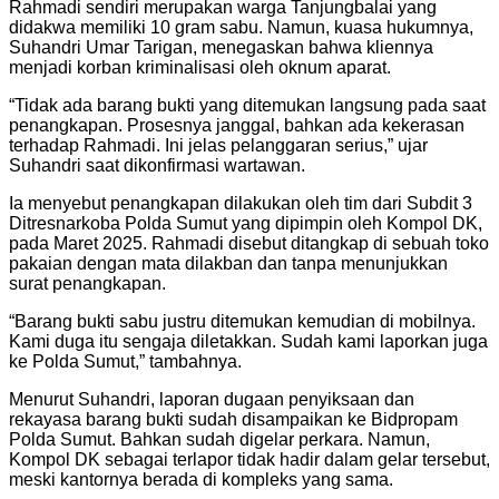
Rahmadi sendiri merupakan warga Tanjungbalai yang
didakwa memiliki 10 gram sabu. Namun, kuasa hukumnya,
Suhandri Umar Tarigan, menegaskan bahwa kliennya
menjadi korban kriminalisasi oleh oknum aparat.
“Tidak ada barang bukti yang ditemukan langsung pada saat
penangkapan. Prosesnya janggal, bahkan ada kekerasan
terhadap Rahmadi. Ini jelas pelanggaran serius,” ujar
Suhandri saat dikonfirmasi wartawan.
Ia menyebut penangkapan dilakukan oleh tim dari Subdit 3
Ditresnarkoba Polda Sumut yang dipimpin oleh Kompol DK,
pada Maret 2025. Rahmadi disebut ditangkap di sebuah toko
pakaian dengan mata dilakban dan tanpa menunjukkan
surat penangkapan.
“Barang bukti sabu justru ditemukan kemudian di mobilnya.
Kami duga itu sengaja diletakkan. Sudah kami laporkan juga
ke Polda Sumut,” tambahnya.
Menurut Suhandri, laporan dugaan penyiksaan dan
rekayasa barang bukti sudah disampaikan ke Bidpropam
Polda Sumut. Bahkan sudah digelar perkara. Namun,
Kompol DK sebagai terlapor tidak hadir dalam gelar tersebut,
meski kantornya berada di kompleks yang sama.