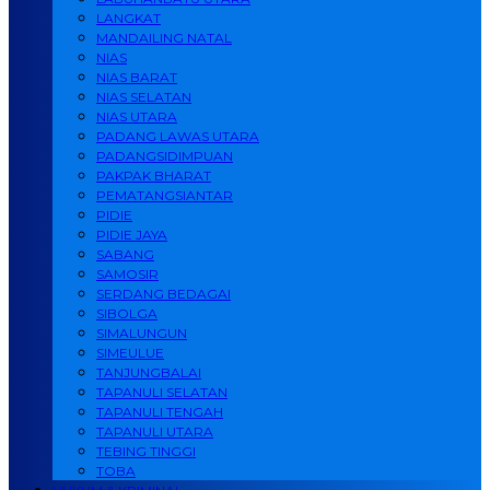
LANGKAT
MANDAILING NATAL
NIAS
NIAS BARAT
NIAS SELATAN
NIAS UTARA
PADANG LAWAS UTARA
PADANGSIDIMPUAN
PAKPAK BHARAT
PEMATANGSIANTAR
PIDIE
PIDIE JAYA
SABANG
SAMOSIR
SERDANG BEDAGAI
SIBOLGA
SIMALUNGUN
SIMEULUE
TANJUNGBALAI
TAPANULI SELATAN
TAPANULI TENGAH
TAPANULI UTARA
TEBING TINGGI
TOBA