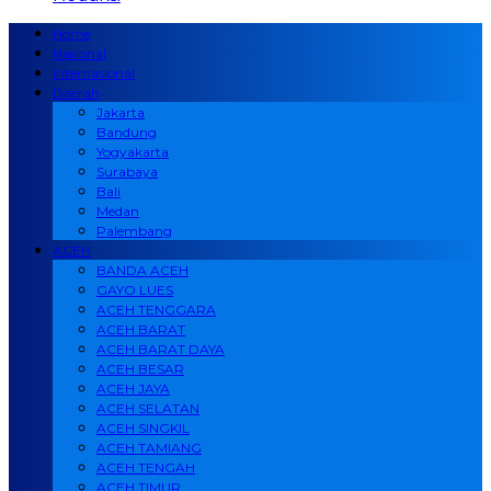
Home
Nasional
Internasional
Daerah
Jakarta
Bandung
Yogyakarta
Surabaya
Bali
Medan
Palembang
ACEH
BANDA ACEH
GAYO LUES
ACEH TENGGARA
ACEH BARAT
ACEH BARAT DAYA
ACEH BESAR
ACEH JAYA
ACEH SELATAN
ACEH SINGKIL
ACEH TAMIANG
ACEH TENGAH
ACEH TIMUR