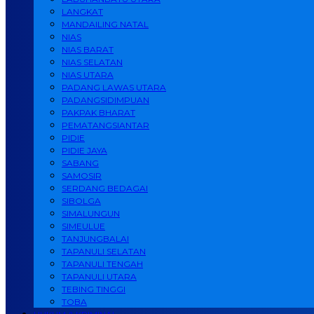
LANGKAT
MANDAILING NATAL
NIAS
NIAS BARAT
NIAS SELATAN
NIAS UTARA
PADANG LAWAS UTARA
PADANGSIDIMPUAN
PAKPAK BHARAT
PEMATANGSIANTAR
PIDIE
PIDIE JAYA
SABANG
SAMOSIR
SERDANG BEDAGAI
SIBOLGA
SIMALUNGUN
SIMEULUE
TANJUNGBALAI
TAPANULI SELATAN
TAPANULI TENGAH
TAPANULI UTARA
TEBING TINGGI
TOBA