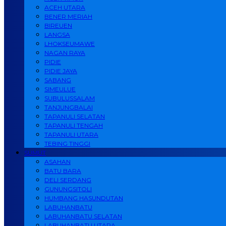
ACEH UTARA
BENER MERIAH
BIREUEN
LANGSA
LHOKSEUMAWE
NAGAN RAYA
PIDIE
PIDIE JAYA
SABANG
SIMEULUE
SUBULUSSALAM
TANJUNGBALAI
TAPANULI SELATAN
TAPANULI TENGAH
TAPANULI UTARA
TEBING TINGGI
SUMUT
ASAHAN
BATU BARA
DELI SERDANG
GUNUNGSITOLI
HUMBANG HASUNDUTAN
LABUHANBATU
LABUHANBATU SELATAN
LABUHANBATU UTARA