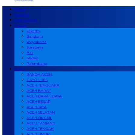
Home
Nasional
Internasional
Daerah
Jakarta
Bandung
Yogyakarta
Surabaya
Bali
Medan
Palembang
ACEH
BANDA ACEH
GAYO LUES
ACEH TENGGARA
ACEH BARAT
ACEH BARAT DAYA
ACEH BESAR
ACEH JAYA
ACEH SELATAN
ACEH SINGKIL
ACEH TAMIANG
ACEH TENGAH
ACEH TIMUR