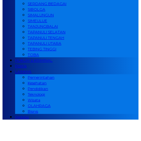
SERDANG BEDAGAI
SIBOLGA
SIMALUNGUN
SIMEULUE
TANJUNGBALAI
TAPANULI SELATAN
TAPANULI TENGAH
TAPANULI UTARA
TEBING TINGGI
TOBA
HUKUM & KRIMINAL
Politik
LAINNYA
Pemerintahan
Kesehatan
Pendidikan
Teknologi
Wisata
OLAHRAGA
Bisnis
Redaksi