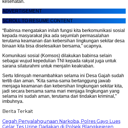
kesehatan.
ADVERTISEMENT
SCROLL TO RESUME CONTENT
“Babinsa mengatakan inilah fungsi kita berkomunikasi sosial
kepada masyarakat jika ada sejumlah permasalahan
terutama keamanan dan kebersihan lingkungan sekitar desa
binaan kita bisa diselesaikan bersama,” ucapnya.
Komunikasi sosial (Komsos) dilakukan babinsa selain
sebagai wujud kepedulian TNI kepada rakyat juga untuk
sarana silaturahmi untuk menjalin keakraban.
Sertu Idinsyah menambahkan selama ini Desa Gajah sudah
tertib dan aman. “Kita sama-sama bertanggung jawab
menjaga keamanan dan kebersihan lingkungan sekitar kita,
jadi secara bersama sama mari menjaga lingkungan yang
selama ini sudah aman, terutama dari tindakan kriminal,”
imbuhnya.
Berita Terkait
Cegah Penyalahgunaan Narkoba, Polres Gayo Lues
Gelar Tes Urine Dadakan di Polsek Blangkejeren