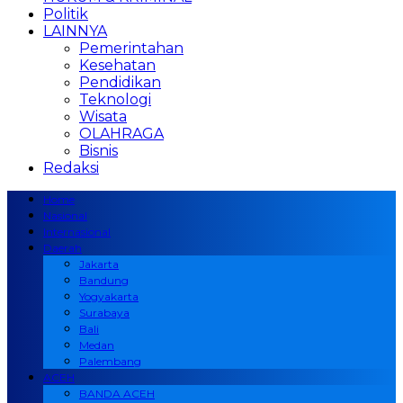
Politik
LAINNYA
Pemerintahan
Kesehatan
Pendidikan
Teknologi
Wisata
OLAHRAGA
Bisnis
Redaksi
Home
Nasional
Internasional
Daerah
Jakarta
Bandung
Yogyakarta
Surabaya
Bali
Medan
Palembang
ACEH
BANDA ACEH