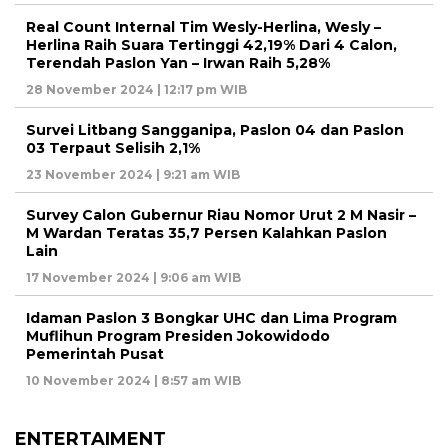
Real Count Internal Tim Wesly-Herlina, Wesly –
Herlina Raih Suara Tertinggi 42,19% Dari 4 Calon,
Terendah Paslon Yan – Irwan Raih 5,28%
28 November 2024 | 12:17 pm WIB
Survei Litbang Sangganipa, Paslon 04 dan Paslon
03 Terpaut Selisih 2,1%
23 November 2024 | 9:21 am WIB
Survey Calon Gubernur Riau Nomor Urut 2 M Nasir –
M Wardan Teratas 35,7 Persen Kalahkan Paslon
Lain
17 November 2024 | 9:06 am WIB
Idaman Paslon 3 Bongkar UHC dan Lima Program
Muflihun Program Presiden Jokowidodo
Pemerintah Pusat
10 November 2024 | 8:57 am WIB
ENTERTAIMENT