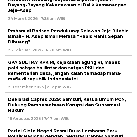
Bayang-Bayang Kekecewaan di Balik Kemenangan
Jeje–Asep
24 Maret 2026 | 7:35 am WIB
Prahara di Barisan Pendukung: Relawan Jeje Ritchie
Ismail – H. Asep Ismail Merasa “Habis Manis Sepah
Dibuang”
25 Februari 2026 | 4:20 pm WIB
GPA SULTRA”KPK RI, kejaksaan agung RI, mabes
polri,satgas halilintar dan satgas PKH dan
kementerian desa, jangan kalah terhadap mafia-
mafia di republik Indonesia ini
2 Desember 2025 | 2:12 pm WIB
Deklarasi Capres 2029: Samsuri, Ketua Umum PCN,
Dukung Pemberantasan Korupsi dan Supremasi
Hukum
16 Agustus 2025 | 7:47 pm WIB
Partai Cinta Negeri Resmi Buka Lembaran Baru
Politik Nasional dengan Deklarasi Capres Samsuri