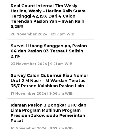
Real Count Internal Tim Wesly-
Herlina, Wesly – Herlina Raih Suara
Tertinggi 42,19% Dari 4 Calon,
Terendah Paslon Yan – Irwan Raih
5,28%
28 November 2024 | 12:17 pm WIB
Survei Litbang Sangganipa, Paslon
04 dan Paslon 03 Terpaut Selisih
2,1%
23 November 2024 | 9:21 am WIB
Survey Calon Gubernur Riau Nomor
Urut 2 M Nasir – M Wardan Teratas
35,7 Persen Kalahkan Paslon Lain
17 November 2024 | 9:06 am WIB
Idaman Paslon 3 Bongkar UHC dan
Lima Program Muflihun Program
Presiden Jokowidodo Pemerintah
Pusat
10 November 2024 | 8:57 am WIB