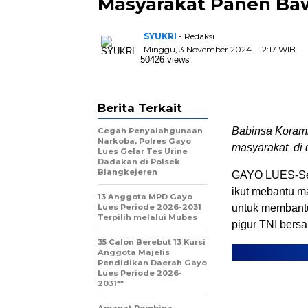
Masyarakat Panen Ba
SYUKRI
- Redaksi
Minggu, 3 November 2024 - 12:17 WIB
50426 views
Berita Terkait
Babinsa Koram
Cegah Penyalahgunaan
Narkoba, Polres Gayo
masyarakat di 
Lues Gelar Tes Urine
Dadakan di Polsek
Blangkejeren
GAYO LUES-Ser
ikut mebantu 
13 Anggota MPD Gayo
Lues Periode 2026-2031
untuk membant
Terpilih melalui Mubes
pigur TNI bers
35 Calon Berebut 13 Kursi
Anggota Majelis
Pendidikan Daerah Gayo
Lues Periode 2026-
2031**
Amanat Pembina