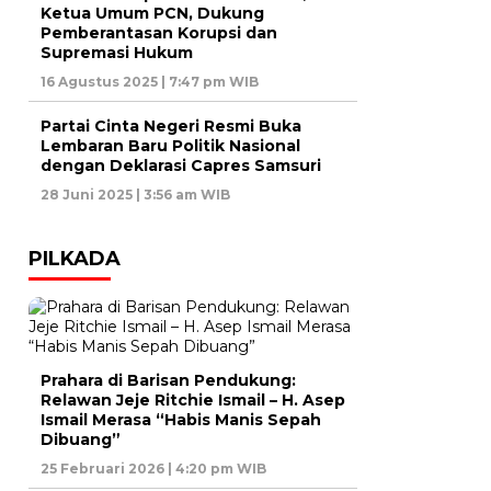
Ketua Umum PCN, Dukung
Pemberantasan Korupsi dan
Supremasi Hukum
16 Agustus 2025 | 7:47 pm WIB
Partai Cinta Negeri Resmi Buka
Lembaran Baru Politik Nasional
dengan Deklarasi Capres Samsuri
28 Juni 2025 | 3:56 am WIB
PILKADA
Prahara di Barisan Pendukung:
Relawan Jeje Ritchie Ismail – H. Asep
Ismail Merasa “Habis Manis Sepah
Dibuang”
25 Februari 2026 | 4:20 pm WIB