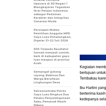
Upacara di SD Negeri 1
Blangkejeren Tegaskan
Ikrar Pelajar Indonesia
sebagai Pedoman
Karakter dan Integritas
Generasi Muda
Persiapan Mubes
Pemilihan Anggota MPD
Gayo Lues Dimatangkan,
Digelar 21–22 Juli 2026
SDS Terpadu Raudlatul
Jannah menjadi contoh,
baik di kabupaten gayo
lues maupun di provinsi
Aceh.
Kegiatan memb
Semangat gotong
bertujuan untu
royong, Babinsa Dan
Tembakau karen
Warga Bersihkan
Lingkungan Desa
Ibu Hartini ya
Satresnarkoba Polres
berterima kasi
Gayo Lues Ringkus Dua
Pelaku Penyalahgunaan
kedepanya sela
Sabu, Pemasok Masih
Diburu