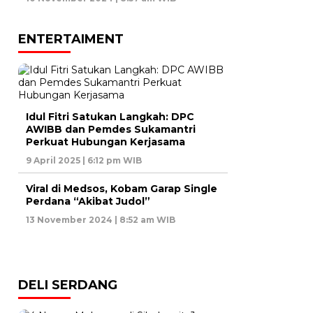
ENTERTAIMENT
Idul Fitri Satukan Langkah: DPC
AWIBB dan Pemdes Sukamantri
Perkuat Hubungan Kerjasama
9 April 2025 | 6:12 pm WIB
Viral di Medsos, Kobam Garap Single
Perdana “Akibat Judol”
13 November 2024 | 8:52 am WIB
DELI SERDANG