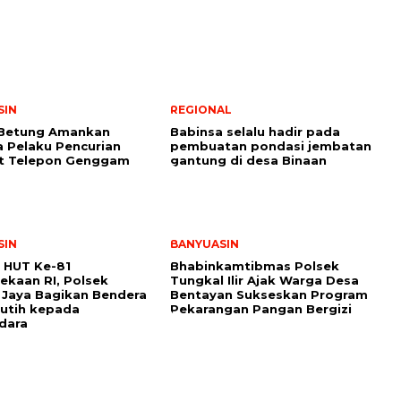
SIN
REGIONAL
 Betung Amankan
Babinsa selalu hadir pada
 Pelaku Pencurian
pembuatan pondasi jembatan
it Telepon Genggam
gantung di desa Binaan
SIN
BANYUASIN
 HUT Ke-81
Bhabinkamtibmas Polsek
kaan RI, Polsek
Tungkal Ilir Ajak Warga Desa
 Jaya Bagikan Bendera
Bentayan Sukseskan Program
utih kepada
Pekarangan Pangan Bergizi
dara