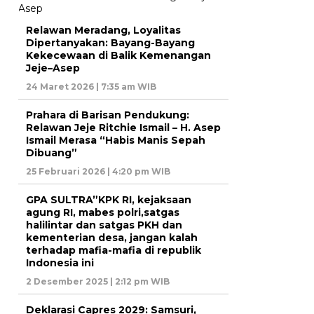
Relawan Meradang, Loyalitas
Dipertanyakan: Bayang-Bayang
Kekecewaan di Balik Kemenangan
Jeje–Asep
24 Maret 2026 | 7:35 am WIB
Prahara di Barisan Pendukung:
Relawan Jeje Ritchie Ismail – H. Asep
Ismail Merasa “Habis Manis Sepah
Dibuang”
25 Februari 2026 | 4:20 pm WIB
GPA SULTRA”KPK RI, kejaksaan
agung RI, mabes polri,satgas
halilintar dan satgas PKH dan
kementerian desa, jangan kalah
terhadap mafia-mafia di republik
Indonesia ini
2 Desember 2025 | 2:12 pm WIB
Deklarasi Capres 2029: Samsuri,