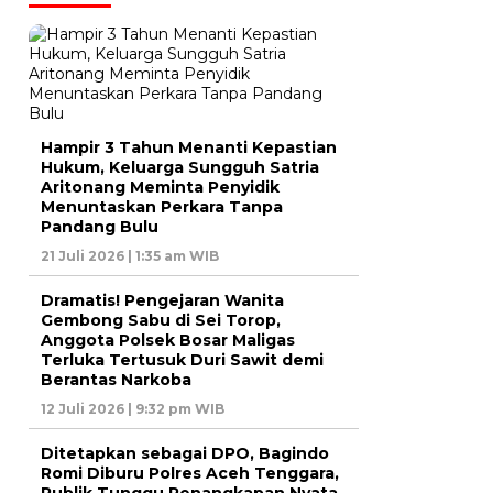
Hampir 3 Tahun Menanti Kepastian
Hukum, Keluarga Sungguh Satria
Aritonang Meminta Penyidik
Menuntaskan Perkara Tanpa
Pandang Bulu
21 Juli 2026 | 1:35 am WIB
Dramatis! Pengejaran Wanita
Gembong Sabu di Sei Torop,
Anggota Polsek Bosar Maligas
Terluka Tertusuk Duri Sawit demi
Berantas Narkoba
12 Juli 2026 | 9:32 pm WIB
Ditetapkan sebagai DPO, Bagindo
Romi Diburu Polres Aceh Tenggara,
Publik Tunggu Penangkapan Nyata