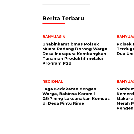
Berita Terbaru
BANYUASIN
BANYUA
Bhabinkamtibmas Polsek
Polsek
Muara Padang Dorong Warga
Terduga
Desa Indrapura Kembangkan
Dua Un
Tanaman Produktif melalui
Program P2B
REGIONAL
BANYUA
Jaga Kedekatan dengan
Sambut
Warga, Babinsa Koramil
Kemerde
05/Pining Laksanakan Komsos
Makarti
di Desa Pintu Rime
Merah P
Pengen